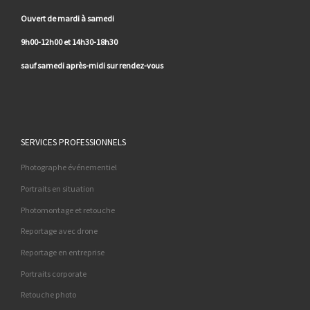
Ouvert de mardi à samedi
9h00-12h00 et 14h30-18h30
sauf samedi après-midi sur rendez-vous
SERVICES PROFESSIONNELS
Photographe événementiel
Portraits en situation
Photomontage et retouche
Reportage avec drone
Reportage en entreprise
Portraits corporate
Retouche photo