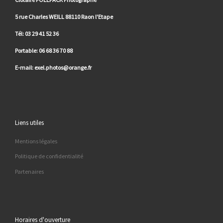
5 rue Charles WEILL 88110 Raon l'Etape
Tél: 03 29 41 52 36
Portable: 06 68 36 70 88
E-mail: exel.photos@orange.fr
Liens utiles
Mentions légales
Politique de confidentialité
Partenaires
Horaires d'ouverture