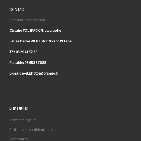
CONTACT
Formulaire de contact
Clotaire FOLEFACK Photographe
5 rue Charles WEILL 88110 Raon l'Etape
Tél: 03 29 41 52 36
Portable: 06 68 36 70 88
E-mail: exel.photos@orange.fr
Liens utiles
Mentions légales
Politique de confidentialité
Partenaires