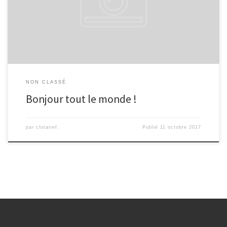
NON CLASSÉ
Bonjour tout le monde !
par
clotairef.
Publié
11 octobre 2017