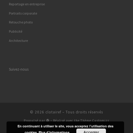
Reportage en entreprise
Portraits corporate
Retouche photo
Publicité
Architecture
Suivez-nous
© 2026
clotairef
– Tous droits réservés
Propulsé par
– Réalisé avec the
Thème Customizr
En continuant à utiliser le site, vous acceptez l’utilisation des
Accepter
cookies.
Plus d’informations