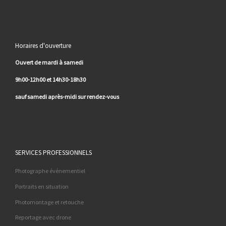
Horaires d'ouverture
Ouvert de mardi à samedi
9h00-12h00 et 14h30-18h30
sauf samedi après-midi sur rendez-vous
SERVICES PROFESSIONNELS
Photographe événementiel
Portraits en situation
Photomontage et retouche
Reportage avec drone