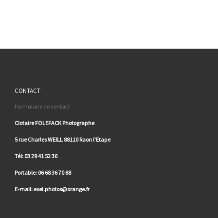
CONTACT
Formulaire de contact
Clotaire FOLEFACK Photographe
5 rue Charles WEILL 88110 Raon l'Etape
Tél: 03 29 41 52 36
Portable: 06 68 36 70 88
E-mail: exel.photos@orange.fr