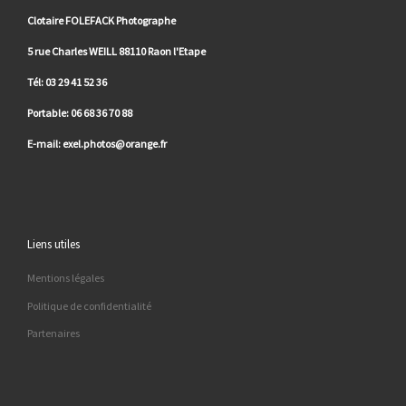
Clotaire FOLEFACK Photographe
5 rue Charles WEILL 88110 Raon l'Etape
Tél: 03 29 41 52 36
Portable: 06 68 36 70 88
E-mail: exel.photos@orange.fr
Liens utiles
Mentions légales
Politique de confidentialité
Partenaires